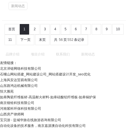
新闻动态
首页
1
2
3
4
5
6
7
8
9
10
11
下一页
末页
共
56
页
552
条记录
品牌介绍
项目介绍
联系我们
新闻动态
友情链接：
北京泽链网络科技有限公司
石嘴山网站搭建_网站建设公司_网站搭建设计开发_seo优化
上海风安达贸易有限公司
山东路鸿达机械有限公司
恒大雅苑
如皋陶瓷纤维板材-高温耐火材料-如皋硅酸铝纤维板-如皋锅炉保
南京镜铨科技有限公司
河南紫科环保科技有限公司
山西房产律师网
宝贝游 - 盐城华旅在线旅游咨询有限公司
自动化设备的技术服务，南京嘉源澳自动化科技有限公司