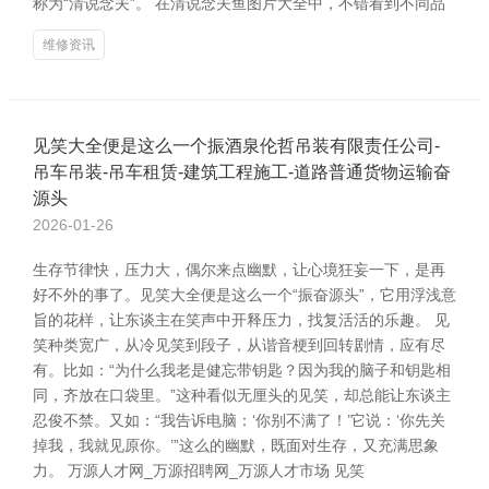
称为“清说念夫”。 在清说念夫鱼图片大全中，不错看到不同品
维修资讯
见笑大全便是这么一个振酒泉伦哲吊装有限责任公司-
吊车吊装-吊车租赁-建筑工程施工-道路普通货物运输奋
源头
2026-01-26
生存节律快，压力大，偶尔来点幽默，让心境狂妄一下，是再
好不外的事了。见笑大全便是这么一个“振奋源头”，它用浮浅意
旨的花样，让东谈主在笑声中开释压力，找复活活的乐趣。 见
笑种类宽广，从冷见笑到段子，从谐音梗到回转剧情，应有尽
有。比如：“为什么我老是健忘带钥匙？因为我的脑子和钥匙相
同，齐放在口袋里。”这种看似无厘头的见笑，却总能让东谈主
忍俊不禁。又如：“我告诉电脑：‘你别不满了！’它说：‘你先关
掉我，我就见原你。’”这么的幽默，既面对生存，又充满思象
力。 万源人才网_万源招聘网_万源人才市场 见笑