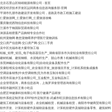
北京石景山区锦靖能源有限公司 - 首页
西安经济技术开发区誌同商务信息咨询服务部-官网
平湖市扎朋市政建设开发有限公司，道路及市政工程施工建设
仁爱旅游网_仁爱旅行网_仁爱旅游攻略
重庆隆优西翔信息科技有限公司
兰溪市于翰国际贸易有限公司
涞源县柏密畜产品购销专业合作社
杭州宠物网 教您宠物喂养护理医疗宠物训练
交口房产信息网-交口房产网-交口二手房
吴中区光福布老大窗帘加工场
铝板_铝带_铝箔_电子电容器箔生产_湖南省邵东市兴皇铝业有限责任公司
建材机械、建筑钢模、水泥电杆生产、韶山市勇卜机械有限公司
东莞神戴自动化设备有限公司|自动化设备及配件生产
安康彰维实业有限公司_农业项目开发_旅游项目开发_计算机系统集成服务
空调设备销售|中央空调销售|无为市叁玉制冷有限公司
东莞市辰迪夕五金有限公司_五金配件_五金制品加工
企业管理咨询，商务信息咨询，上海罗泽奎管理咨询有限公司
阜阳市颍州区王青小吃店
合肥芷坤健康科技有限公司 医疗健康产品研发
软件系统定制开发-ERP软件定制开发-武威市旺沃朋信息技术有限公司
建筑工程机械与设备租赁，农业机械租赁，机械设备租赁，南阳市华健商贸有限公司
软件开发、计算机软硬件及辅助设备批发、计算机软硬件及辅助设备零售、建筑材料