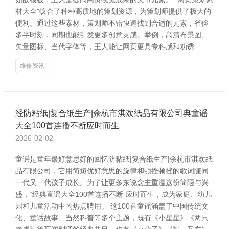
材大全”蚁合了种种高质地的策划资源，为策划师提供了极大的
便利。通过这些素材，策划师不错快速找到合适的元素，省俭
多半时刻，同期也能引发更多创意灵感。举例，高清布景图、
矢量图标、当代字体等，王人能让网页更具专科感和劝诱
维修资讯
经防粘纸|复合纸生产|余杭市淇欢纸品有限公司典童谣
大全100首连播不断应时而生
2026-02-02
童谣是童年最好意思好的回忆防粘纸|复合纸生产|余杭市淇欢纸
品有限公司，它用简短优好意思的旋律和顿挫顿挫的歌词随同
一代又一代孩子成长。为了让更多东说念主重温这份简陋与兴
盛，“经典童谣大全100首连播不断”应时而生，成为家庭、幼儿
园和儿童活动中的热点聘用。 这100首童谣涵盖了中国传统文
化、童话故事、当然科普等多个主题，既有《小星星》《两只