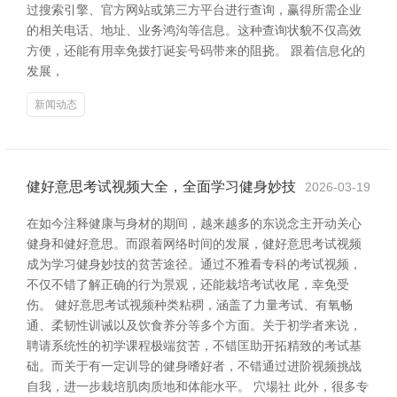
过搜索引擎、官方网站或第三方平台进行查询，赢得所需企业
的相关电话、地址、业务鸿沟等信息。这种查询状貌不仅高效
方便，还能有用幸免拨打诞妄号码带来的阻挠。 跟着信息化的
发展，
新闻动态
健好意思考试视频大全，全面学习健身妙技
2026-03-19
在如今注释健康与身材的期间，越来越多的东说念主开动关心
健身和健好意思。而跟着网络时间的发展，健好意思考试视频
成为学习健身妙技的贫苦途径。通过不雅看专科的考试视频，
不仅不错了解正确的行为景观，还能栽培考试收尾，幸免受
伤。 健好意思考试视频种类粘稠，涵盖了力量考试、有氧畅
通、柔韧性训诫以及饮食养分等多个方面。关于初学者来说，
聘请系统性的初学课程极端贫苦，不错匡助开拓精致的考试基
础。而关于有一定训导的健身嗜好者，不错通过进阶视频挑战
自我，进一步栽培肌肉质地和体能水平。 穴場社 此外，很多专