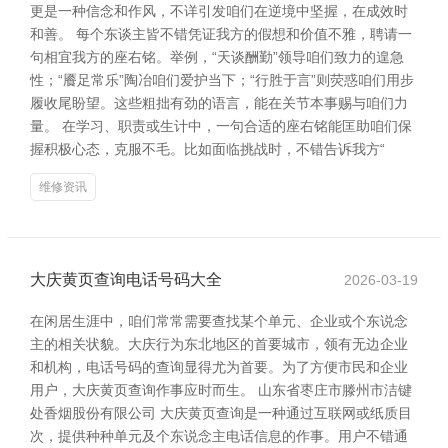
更是一种信念和作风，不详引发咱们在逆境中坚握，在成效时
和善。 每个东谈主皆不错凭证我方的假想和价值不雅，聘请一
句相宜我方的座右铭。举例，“天谈酬勤”领导咱们致力的遑急
性；“餍足常乐”陶冶咱们爱护当下；“行胜于言”则荧惑咱们用步
履收尾盼望。这些粗拙有劲的语言，能在关节本事赐与咱们力
量。 在学习、职责或生计中，一句合适的座右铭能匡助咱们保
握积极心态，克服不毛。比如面临挑战时，不错告诉我方“
维修资讯
大庆黄页查询电话号码大全
2026-03-19
在闲居生涯中，咱们常常需要查找某个单元、企业或个东说念
主的相关状貌。大庆行为东北地区的首要城市，领有无边企业
和机构，电话号码的查询显得尤为首要。为了方便市民和企业
用户，大庆黄页查询作事应时而生。 山东省枣庄市滕州市洁键
处香烟股份有限公司 大庆黄页查询是一种通过互联网或纸质目
次，提供种种单元及个东说念主电话信息的作事。用户不错通