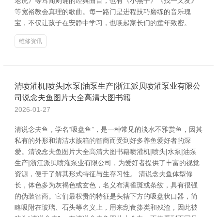
老虎》等耳闻则诵的经典曲目，也有《小燕子》《找一又友》
等宽裕教会真理的歌曲。每一路门是进程技巧磨练的音乐瑰
宝，不仅让孩子在安静中学习，也唤起家长们的童年致密。
维修资讯
清喷灌机|喷头|水泵|油泵生产|浙江派贝喷灌泵业有限公
司说念夫鱼图片大全高清大图书籍
2026-01-27
清说念夫鱼，学名“吸盘鱼”，是一种常见的淡水不雅赏鱼，因其
私有的外形和清洁水族箱的智商而受到好多养鱼爱好者的深
爱。清说念夫鱼图片大全高清大图书籍喷灌机|喷头|水泵|油泵
生产|浙江派贝喷灌泵业有限公司，为爱好者提供了丰富的视觉
资源，便于了解其形式特征与生存习性。 清说念夫鱼体型修
长，体色多为灰褐色或玄色，名义布满雀斑或条纹，具有很强
的伪装智商。它们最权贵的特征是头辖下方的吸盘状口器，简
略吸附在玻璃、石头等名义上，用来刮食藻类和残渣，因此被