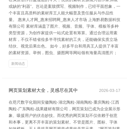
或缺的“利器”。岂论是案牍撰写、视频制作，已经平面想象，一
个丰富且高质料的素材库王人能大幅普及责任服从与作品性
量。 惠来人才网_惠来招聘网_惠来人才市场 上海黔易数据科技
有限公司 素材库涵盖了图片、视频、音频、字体、模板等多种
类型资源，为创作家提供一站式处置有筹算。通过合理运用素
材库，不仅不错省俭多半寻找素材的工夫，还能确保实质立场
结伙、视觉后果出色。 如今，好多平台和用具王人提供了丰富
的素材资源。举例，图虫、摄图网等网站领有海量高清图片；
新闻动态
网页策划素材大全，灵感尽在其中
2026-03-17
在咫尺数字化期间安徽陶粒-湖北陶粒-湖南陶粒-重庆陶粒-江西
陶粒-广东陶粒-战果建材有限公司，网页策划已成为企业展示形
象、吸援用户的伏击妙技。而优秀的网页策划不仅依赖于创意
和本事，更离不开丰富的策划素材。不管是图片、图标、字体
如故模板，王人是提高网页视觉成果的关节元素。 “网页策划素